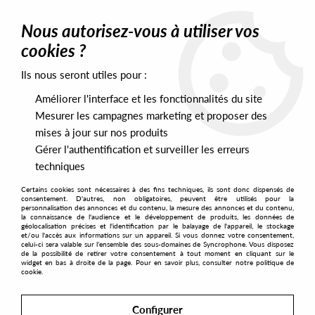
0
Nous autorisez-vous à utiliser vos
cookies ?
Ils nous seront utiles pour :
Home
>
Labels
>
Monocturne
Améliorer l'interface et les fonctionnalités du site
Monocturne
Mesurer les campagnes marketing et proposer des
mises à jour sur nos produits
Gérer l'authentification et surveiller les erreurs
SORT & FILTER
techniques
Certains cookies sont nécessaires à des fins techniques, ils sont donc dispensés de
PRESALES EXCLUSIVES
consentement. D'autres, non obligatoires, peuvent être utilisés pour la
personnalisation des annonces et du contenu, la mesure des annonces et du contenu,
la connaissance de l'audience et le développement de produits, les données de
géolocalisation précises et l'identification par le balayage de l'appareil, le stockage
1
et/ou l'accès aux informations sur un appareil. Si vous donnez votre consentement,
celui-ci sera valable sur l’ensemble des sous-domaines de Syncrophone. Vous disposez
de la possibilité de retirer votre consentement à tout moment en cliquant sur le
widget en bas à droite de la page. Pour en savoir plus, consulter notre politique de
cookie.
Configurer