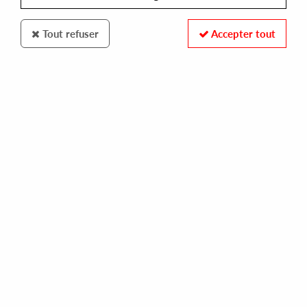
Tout refuser
Accepter tout
MONOCTURNE
ADRIEN CALVET /KEYMONO AKA HOUSE MASTER
FLASH
14,00 €