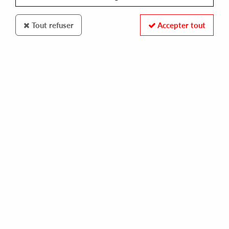
Tout refuser
Accepter tout
PACIFIC COAST HOUSE
THE COASTAL COMMISION FEAT CPEN
rhodes through space
22,00 €