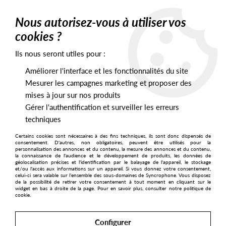
0
Nous autorisez-vous à utiliser vos
cookies ?
Ils nous seront utiles pour :
Home
>
Labels
>
Pacific Coast House
Améliorer l'interface et les fonctionnalités du site
Pacific Coast House
Mesurer les campagnes marketing et proposer des
mises à jour sur nos produits
Gérer l'authentification et surveiller les erreurs
SORT & FILTER
techniques
Certains cookies sont nécessaires à des fins techniques, ils sont donc dispensés de
PRESALES EXCLUSIVES
consentement. D'autres, non obligatoires, peuvent être utilisés pour la
personnalisation des annonces et du contenu, la mesure des annonces et du contenu,
la connaissance de l'audience et le développement de produits, les données de
géolocalisation précises et l'identification par le balayage de l'appareil, le stockage
2
et/ou l'accès aux informations sur un appareil. Si vous donnez votre consentement,
celui-ci sera valable sur l’ensemble des sous-domaines de Syncrophone. Vous disposez
de la possibilité de retirer votre consentement à tout moment en cliquant sur le
widget en bas à droite de la page. Pour en savoir plus, consulter notre politique de
cookie.
NEW
Configurer