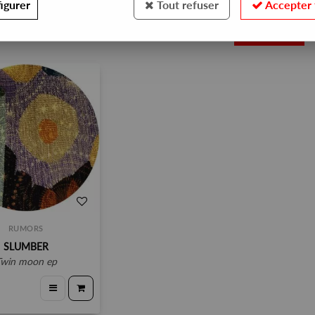
igurer
Tout refuser
Accepter 
1
RUMORS
SLUMBER
twin moon ep