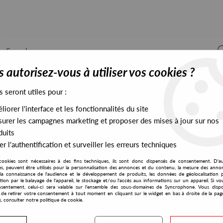
 autorisez-vous à utiliser vos cookies ?
s seront utiles pour :
iorer l'interface et les fonctionnalités du site
ALL STOCK
EXCLUSIVES
PRESALES EXCLUSIVES
urer les campagnes marketing et proposer des mises à jour sur nos
duits
r l'authentification et surveiller les erreurs techniques
cookies sont nécessaires à des fins techniques, ils sont donc dispensés de consentement. D'a
res, peuvent être utilisés pour la personnalisation des annonces et du contenu, la mesure des anno
la connaissance de l'audience et le développement de produits, les données de géolocalisation p
Rumors
cation par le balayage de l'appareil, le stockage et/ou l'accès aux informations sur un appareil. Si 
sentement, celui-ci sera valable sur l’ensemble des sous-domaines de Syncrophone. Vous disp
té de retirer votre consentement à tout moment en cliquant sur le widget en bas à droite de la pag
s, consulter notre politique de cookie.
S EXCLUSIVES