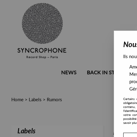
Nous
Ils nou
Amél
NEWS
BACK IN STOCK
Mes
pro
Gére
Home
>
Labels
>
Rumors
Certains 
obligatoi
contenu, 
l'identifi
votre con
possibili
savoir plu
Labels
PRESALE