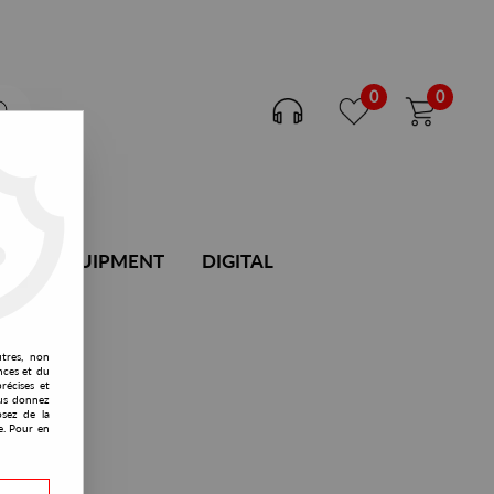
0
0
DJ EQUIPMENT
DIGITAL
utres, non
nces et du
récises et
vous donnez
osez de la
e. Pour en