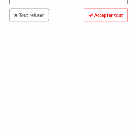
Tout refuser
Accepter tout
TECHNO IMPORT
VARIOUS
techno import 01
13,00 €