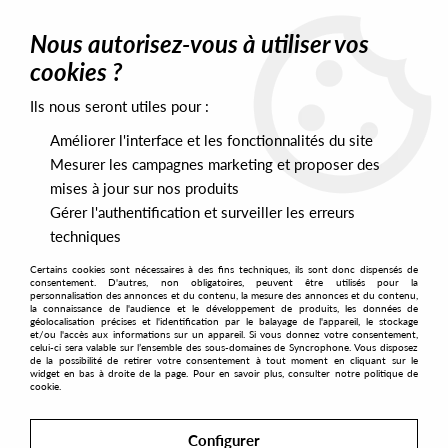
0
Nous autorisez-vous à utiliser vos
cookies ?
Ils nous seront utiles pour :
Home
>
Labels
>
Techno Import
Améliorer l'interface et les fonctionnalités du site
Techno Import
Mesurer les campagnes marketing et proposer des
mises à jour sur nos produits
Gérer l'authentification et surveiller les erreurs
SORT & FILTER
techniques
Certains cookies sont nécessaires à des fins techniques, ils sont donc dispensés de
PRESALES EXCLUSIVES
consentement. D'autres, non obligatoires, peuvent être utilisés pour la
personnalisation des annonces et du contenu, la mesure des annonces et du contenu,
la connaissance de l'audience et le développement de produits, les données de
géolocalisation précises et l'identification par le balayage de l'appareil, le stockage
1
et/ou l'accès aux informations sur un appareil. Si vous donnez votre consentement,
celui-ci sera valable sur l’ensemble des sous-domaines de Syncrophone. Vous disposez
de la possibilité de retirer votre consentement à tout moment en cliquant sur le
widget en bas à droite de la page. Pour en savoir plus, consulter notre politique de
cookie.
Configurer