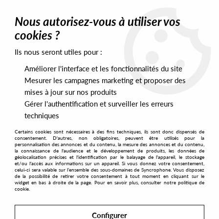
0
Nous autorisez-vous à utiliser vos
cookies ?
Ils nous seront utiles pour :
Home
>
Labels
>
GRC Recordings
Améliorer l'interface et les fonctionnalités du site
GRC Recordings
Mesurer les campagnes marketing et proposer des
mises à jour sur nos produits
Gérer l'authentification et surveiller les erreurs
SORT & FILTER
techniques
Certains cookies sont nécessaires à des fins techniques, ils sont donc dispensés de
PRESALES EXCLUSIVES
consentement. D'autres, non obligatoires, peuvent être utilisés pour la
personnalisation des annonces et du contenu, la mesure des annonces et du contenu,
la connaissance de l'audience et le développement de produits, les données de
géolocalisation précises et l'identification par le balayage de l'appareil, le stockage
1
et/ou l'accès aux informations sur un appareil. Si vous donnez votre consentement,
celui-ci sera valable sur l’ensemble des sous-domaines de Syncrophone. Vous disposez
de la possibilité de retirer votre consentement à tout moment en cliquant sur le
widget en bas à droite de la page. Pour en savoir plus, consulter notre politique de
cookie.
Configurer