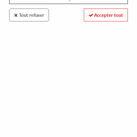
Tout refuser
Accepter tout
GRC RECORDINGS
DJ DEEON/DJ RBR
southside shakedown
15,00 €