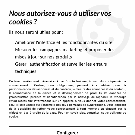
0
Nous autorisez-vous à utiliser vos
cookies ?
Ils nous seront utiles pour :
Home
>
Labels
>
Isle Of Jura
Améliorer l'interface et les fonctionnalités du site
Isle Of Jura
Mesurer les campagnes marketing et proposer des
mises à jour sur nos produits
Gérer l'authentification et surveiller les erreurs
SORT & FILTER
techniques
Certains cookies sont nécessaires à des fins techniques, ils sont donc dispensés de
PRESALES EXCLUSIVES
consentement. D'autres, non obligatoires, peuvent être utilisés pour la
personnalisation des annonces et du contenu, la mesure des annonces et du contenu,
la connaissance de l'audience et le développement de produits, les données de
géolocalisation précises et l'identification par le balayage de l'appareil, le stockage
4
et/ou l'accès aux informations sur un appareil. Si vous donnez votre consentement,
celui-ci sera valable sur l’ensemble des sous-domaines de Syncrophone. Vous disposez
de la possibilité de retirer votre consentement à tout moment en cliquant sur le
widget en bas à droite de la page. Pour en savoir plus, consulter notre politique de
cookie.
Configurer