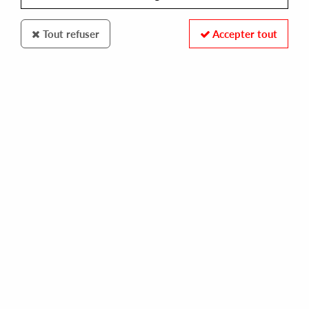
Tout refuser
Accepter tout
ISLE OF JURA
Q
the voice of q
16,00 €