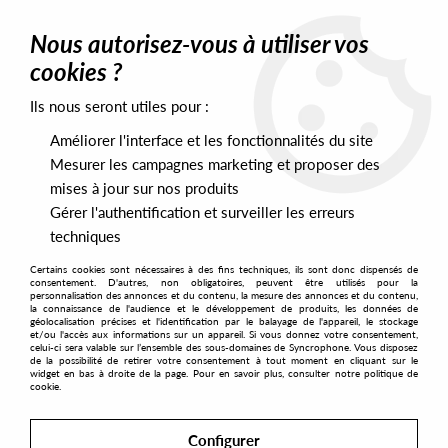
0
Nous autorisez-vous à utiliser vos
cookies ?
Ils nous seront utiles pour :
Home
>
Labels
>
Kinfine
Améliorer l'interface et les fonctionnalités du site
Kinfine
Mesurer les campagnes marketing et proposer des
mises à jour sur nos produits
Gérer l'authentification et surveiller les erreurs
SORT & FILTER
techniques
Certains cookies sont nécessaires à des fins techniques, ils sont donc dispensés de
PRESALES EXCLUSIVES
consentement. D'autres, non obligatoires, peuvent être utilisés pour la
personnalisation des annonces et du contenu, la mesure des annonces et du contenu,
la connaissance de l'audience et le développement de produits, les données de
géolocalisation précises et l'identification par le balayage de l'appareil, le stockage
1
et/ou l'accès aux informations sur un appareil. Si vous donnez votre consentement,
celui-ci sera valable sur l’ensemble des sous-domaines de Syncrophone. Vous disposez
de la possibilité de retirer votre consentement à tout moment en cliquant sur le
widget en bas à droite de la page. Pour en savoir plus, consulter notre politique de
cookie.
Configurer