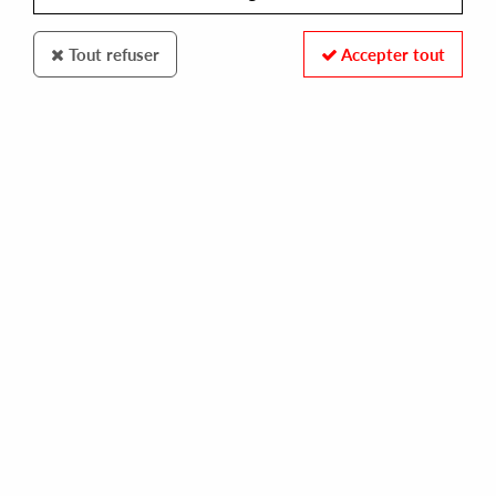
Tout refuser
Accepter tout
KINFINE
VARIOUS
curtom gold-breax
30,00 €