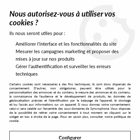
0
Nous autorisez-vous à utiliser vos
cookies ?
Ils nous seront utiles pour :
Home
>
Labels
>
D1 Recordings
Améliorer l'interface et les fonctionnalités du site
D1 Recordings
Mesurer les campagnes marketing et proposer des
mises à jour sur nos produits
Gérer l'authentification et surveiller les erreurs
SORT & FILTER
techniques
Certains cookies sont nécessaires à des fins techniques, ils sont donc dispensés de
PRESALES EXCLUSIVES
consentement. D'autres, non obligatoires, peuvent être utilisés pour la
personnalisation des annonces et du contenu, la mesure des annonces et du contenu,
la connaissance de l'audience et le développement de produits, les données de
géolocalisation précises et l'identification par le balayage de l'appareil, le stockage
1
et/ou l'accès aux informations sur un appareil. Si vous donnez votre consentement,
celui-ci sera valable sur l’ensemble des sous-domaines de Syncrophone. Vous disposez
de la possibilité de retirer votre consentement à tout moment en cliquant sur le
widget en bas à droite de la page. Pour en savoir plus, consulter notre politique de
cookie.
Configurer