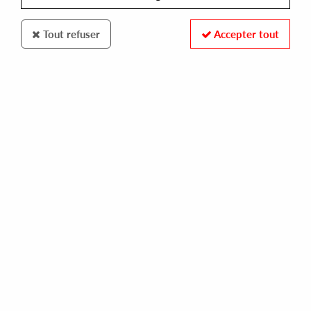
Tout refuser
Accepter tout
D1 RECORDINGS
VISITOR
basement life (remastered)
14,00 €