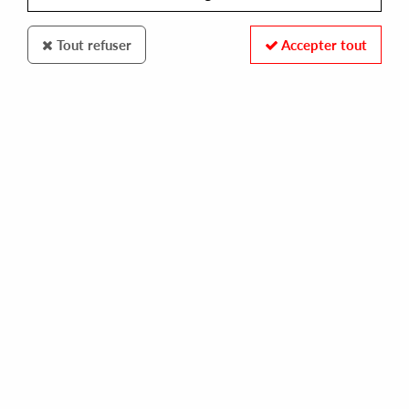
Tout refuser
Accepter tout
HOT STREET
SHIN WATANABE
album 1986
16,00 €