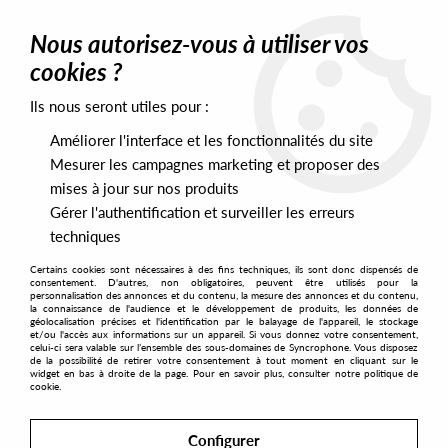
0
Nous autorisez-vous à utiliser vos
cookies ?
Ils nous seront utiles pour :
Home
>
Labels
>
Hot Street
Améliorer l'interface et les fonctionnalités du site
Hot Street
Mesurer les campagnes marketing et proposer des
mises à jour sur nos produits
Gérer l'authentification et surveiller les erreurs
SORT & FILTER
techniques
Certains cookies sont nécessaires à des fins techniques, ils sont donc dispensés de
PRESALES EXCLUSIVES
consentement. D'autres, non obligatoires, peuvent être utilisés pour la
personnalisation des annonces et du contenu, la mesure des annonces et du contenu,
la connaissance de l'audience et le développement de produits, les données de
géolocalisation précises et l'identification par le balayage de l'appareil, le stockage
1
et/ou l'accès aux informations sur un appareil. Si vous donnez votre consentement,
celui-ci sera valable sur l’ensemble des sous-domaines de Syncrophone. Vous disposez
de la possibilité de retirer votre consentement à tout moment en cliquant sur le
widget en bas à droite de la page. Pour en savoir plus, consulter notre politique de
cookie.
Configurer