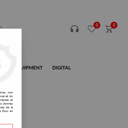
0
0
DJ EQUIPMENT
DIGITAL
utres, non
nces et du
récises et
vous donnez
osez de la
e. Pour en