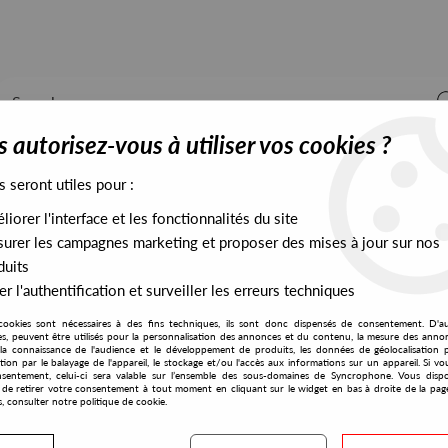
 autorisez-vous à utiliser vos cookies ?
s seront utiles pour :
iorer l'interface et les fonctionnalités du site
ALL STOCK
EXCLUSIVES
PRESALES EXCLUSIVES
urer les campagnes marketing et proposer des mises à jour sur nos
duits
r l'authentification et surveiller les erreurs techniques
cookies sont nécessaires à des fins techniques, ils sont donc dispensés de consentement. D'a
res, peuvent être utilisés pour la personnalisation des annonces et du contenu, la mesure des anno
la connaissance de l'audience et le développement de produits, les données de géolocalisation p
BinarySound
cation par le balayage de l'appareil, le stockage et/ou l'accès aux informations sur un appareil. Si 
sentement, celui-ci sera valable sur l’ensemble des sous-domaines de Syncrophone. Vous disp
té de retirer votre consentement à tout moment en cliquant sur le widget en bas à droite de la pag
s, consulter notre politique de cookie.
S EXCLUSIVES