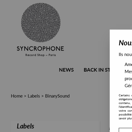
Nous
Ils nou
Amél
NEWS
BACK IN STOCK
Mes
pro
Gére
Home
>
Labels
>
BinarySound
Certains 
obligatoi
contenu, 
l'identifi
votre con
possibili
savoir plu
Labels
PRESALE