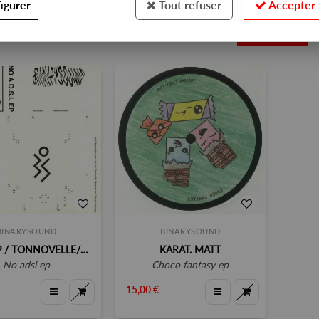
igurer
Tout refuser
Accepter 
2
BINARYSOUND
BINARYSOUND
LE LOUP / TONNOVELLE/MARTINEZ/TAKASHI HIMEOKA
KARAT. MATT
no adsl ep
choco fantasy ep
15,00 €