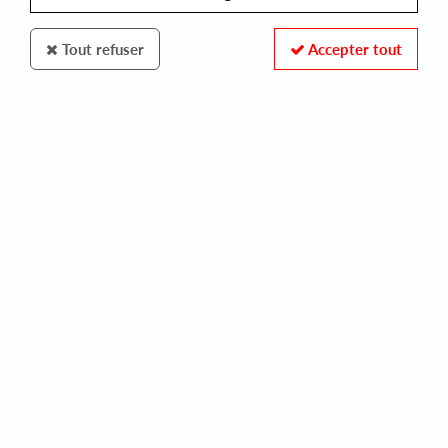
Tout refuser
Accepter tout
DOLLY
EARWAX
upstairs downstairs
16,00 €