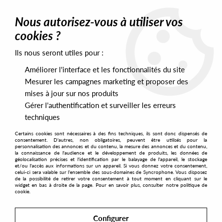
0
Nous autorisez-vous à utiliser vos
cookies ?
Ils nous seront utiles pour :
Home
>
Labels
>
Dolly
Améliorer l'interface et les fonctionnalités du site
Dolly
Mesurer les campagnes marketing et proposer des
mises à jour sur nos produits
Gérer l'authentification et surveiller les erreurs
SORT & FILTER
techniques
Certains cookies sont nécessaires à des fins techniques, ils sont donc dispensés de
PRESALES EXCLUSIVES
consentement. D'autres, non obligatoires, peuvent être utilisés pour la
personnalisation des annonces et du contenu, la mesure des annonces et du contenu,
la connaissance de l'audience et le développement de produits, les données de
géolocalisation précises et l'identification par le balayage de l'appareil, le stockage
5
et/ou l'accès aux informations sur un appareil. Si vous donnez votre consentement,
celui-ci sera valable sur l’ensemble des sous-domaines de Syncrophone. Vous disposez
de la possibilité de retirer votre consentement à tout moment en cliquant sur le
widget en bas à droite de la page. Pour en savoir plus, consulter notre politique de
cookie.
Configurer