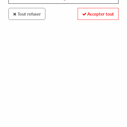
Tout refuser
Accepter tout
ASL SINGLES CLUB
ADAM FEINGOLD
rapcha
14,00 €