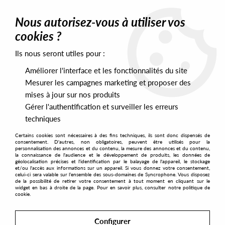
0
Nous autorisez-vous à utiliser vos
cookies ?
Ils nous seront utiles pour :
Home
>
Labels
>
ASL Singles Club
Améliorer l'interface et les fonctionnalités du site
ASL Singles Club
Mesurer les campagnes marketing et proposer des
mises à jour sur nos produits
Gérer l'authentification et surveiller les erreurs
SORT & FILTER
techniques
Certains cookies sont nécessaires à des fins techniques, ils sont donc dispensés de
PRESALES EXCLUSIVES
consentement. D'autres, non obligatoires, peuvent être utilisés pour la
personnalisation des annonces et du contenu, la mesure des annonces et du contenu,
la connaissance de l'audience et le développement de produits, les données de
géolocalisation précises et l'identification par le balayage de l'appareil, le stockage
1
et/ou l'accès aux informations sur un appareil. Si vous donnez votre consentement,
celui-ci sera valable sur l’ensemble des sous-domaines de Syncrophone. Vous disposez
de la possibilité de retirer votre consentement à tout moment en cliquant sur le
widget en bas à droite de la page. Pour en savoir plus, consulter notre politique de
cookie.
Configurer