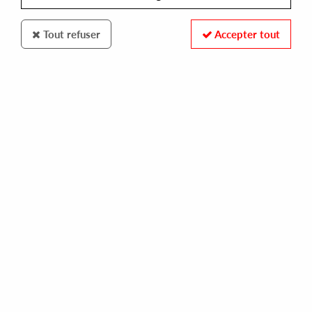
Tout refuser
Accepter tout
INHALE EXHALE
V/A
inex 015
22,00 €