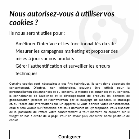
0
Nous autorisez-vous à utiliser vos
cookies ?
Ils nous seront utiles pour :
Home
>
Labels
>
Inhale Exhale
Améliorer l'interface et les fonctionnalités du site
Inhale Exhale
Mesurer les campagnes marketing et proposer des
mises à jour sur nos produits
Gérer l'authentification et surveiller les erreurs
SORT & FILTER
techniques
Certains cookies sont nécessaires à des fins techniques, ils sont donc dispensés de
PRESALES EXCLUSIVES
consentement. D'autres, non obligatoires, peuvent être utilisés pour la
personnalisation des annonces et du contenu, la mesure des annonces et du contenu,
la connaissance de l'audience et le développement de produits, les données de
géolocalisation précises et l'identification par le balayage de l'appareil, le stockage
1
et/ou l'accès aux informations sur un appareil. Si vous donnez votre consentement,
celui-ci sera valable sur l’ensemble des sous-domaines de Syncrophone. Vous disposez
de la possibilité de retirer votre consentement à tout moment en cliquant sur le
widget en bas à droite de la page. Pour en savoir plus, consulter notre politique de
cookie.
Configurer