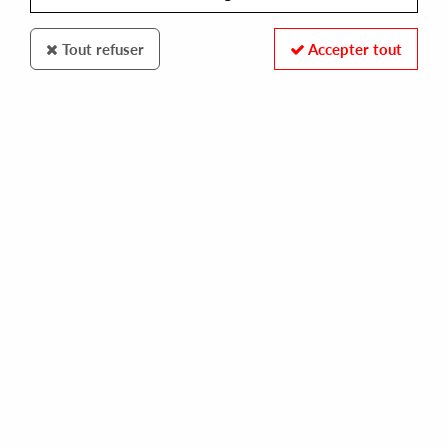
Tout refuser
Accepter tout
OMNIVERSE RECORDS
MARC MAC
ja-maye-ka
15,00 €