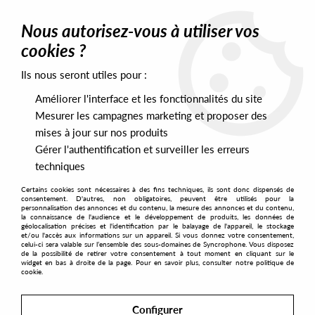
0
Nous autorisez-vous à utiliser vos
cookies ?
Ils nous seront utiles pour :
Home
>
Labels
>
Omniverse Records
Améliorer l'interface et les fonctionnalités du site
Omniverse Records
Mesurer les campagnes marketing et proposer des
mises à jour sur nos produits
Gérer l'authentification et surveiller les erreurs
SORT & FILTER
techniques
Certains cookies sont nécessaires à des fins techniques, ils sont donc dispensés de
PRESALES EXCLUSIVES
consentement. D'autres, non obligatoires, peuvent être utilisés pour la
personnalisation des annonces et du contenu, la mesure des annonces et du contenu,
la connaissance de l'audience et le développement de produits, les données de
géolocalisation précises et l'identification par le balayage de l'appareil, le stockage
1
et/ou l'accès aux informations sur un appareil. Si vous donnez votre consentement,
celui-ci sera valable sur l’ensemble des sous-domaines de Syncrophone. Vous disposez
de la possibilité de retirer votre consentement à tout moment en cliquant sur le
widget en bas à droite de la page. Pour en savoir plus, consulter notre politique de
cookie.
Configurer