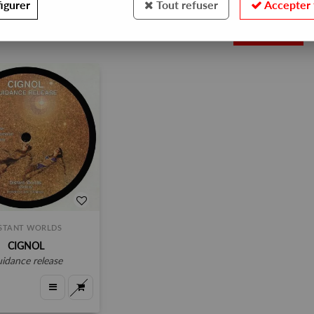
igurer
Tout refuser
Accepter 
1
ISTANT WORLDS
CIGNOL
guidance release