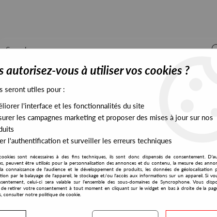
 autorisez-vous à utiliser vos cookies ?
s seront utiles pour :
iorer l'interface et les fonctionnalités du site
ALL STOCK
EXCLUSIVES
PRESALES EXCLUSIVES
urer les campagnes marketing et proposer des mises à jour sur nos
duits
r l'authentification et surveiller les erreurs techniques
cookies sont nécessaires à des fins techniques, ils sont donc dispensés de consentement. D'a
res, peuvent être utilisés pour la personnalisation des annonces et du contenu, la mesure des anno
la connaissance de l'audience et le développement de produits, les données de géolocalisation p
Distant Worlds
cation par le balayage de l'appareil, le stockage et/ou l'accès aux informations sur un appareil. Si 
sentement, celui-ci sera valable sur l’ensemble des sous-domaines de Syncrophone. Vous disp
té de retirer votre consentement à tout moment en cliquant sur le widget en bas à droite de la pag
s, consulter notre politique de cookie.
S EXCLUSIVES