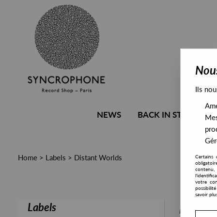
Nous
Ils nou
Amél
NEWS
BACK IN STOCK
Mes
pro
Gére
Home
>
Labels
>
Distant Worlds
Certains 
obligatoi
contenu, 
l'identifi
votre con
possibili
savoir plu
Labels
PRESALE