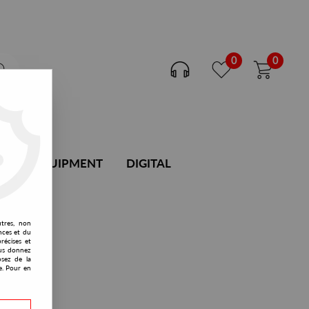
0
0
DJ EQUIPMENT
DIGITAL
utres, non
nces et du
récises et
vous donnez
osez de la
e. Pour en