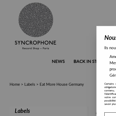
Nous
Ils nou
Amél
NEWS
BACK IN STOCK
Mes
pro
Gére
Home
>
Labels
>
Eat More House Germany
Certains 
obligatoi
contenu, 
l'identifi
votre con
possibili
savoir plu
Labels
PRESALE