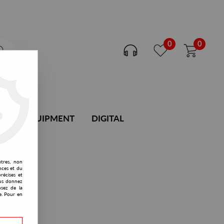
0
0
DJ EQUIPMENT
DIGITAL
utres, non
nces et du
récises et
vous donnez
osez de la
e. Pour en