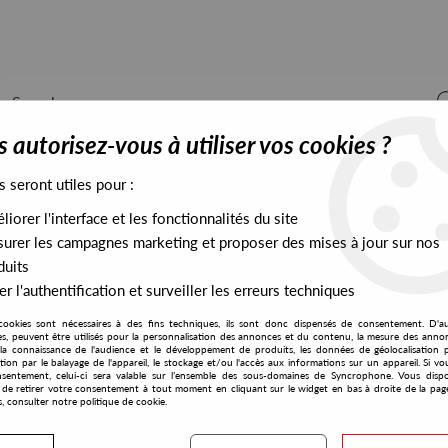
 autorisez-vous à utiliser vos cookies ?
s seront utiles pour :
iorer l'interface et les fonctionnalités du site
ALL STOCK
EXCLUSIVES
PRESALES EXCLUSIVES
urer les campagnes marketing et proposer des mises à jour sur nos
duits
r l'authentification et surveiller les erreurs techniques
cookies sont nécessaires à des fins techniques, ils sont donc dispensés de consentement. D'a
res, peuvent être utilisés pour la personnalisation des annonces et du contenu, la mesure des anno
la connaissance de l'audience et le développement de produits, les données de géolocalisation p
Eat More House Germany
cation par le balayage de l'appareil, le stockage et/ou l'accès aux informations sur un appareil. Si 
sentement, celui-ci sera valable sur l’ensemble des sous-domaines de Syncrophone. Vous disp
té de retirer votre consentement à tout moment en cliquant sur le widget en bas à droite de la pag
s, consulter notre politique de cookie.
S EXCLUSIVES