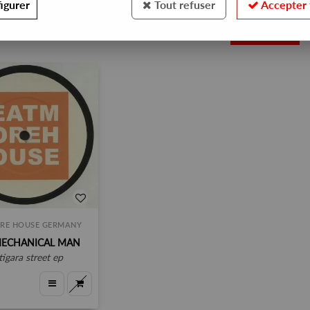
igurer
Tout refuser
Accepter 
1
RE HOUSE GERMANY
MECHANICAL MAN
rtigara street ep