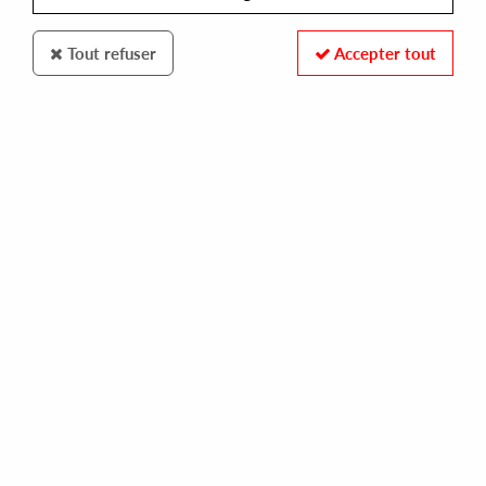
Tout refuser
Accepter tout
COBRA CLUB RECORDS
ENDFEST
mariahoeve ep
10,00 €