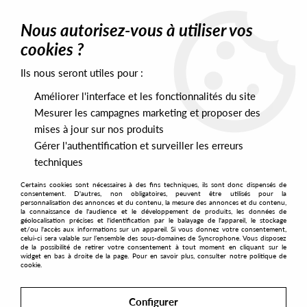
0
Nous autorisez-vous à utiliser vos
cookies ?
Ils nous seront utiles pour :
Home
>
Labels
>
Cobra Club Records
Améliorer l'interface et les fonctionnalités du site
Cobra Club Records
Mesurer les campagnes marketing et proposer des
mises à jour sur nos produits
Gérer l'authentification et surveiller les erreurs
SORT & FILTER
techniques
Certains cookies sont nécessaires à des fins techniques, ils sont donc dispensés de
PRESALES EXCLUSIVES
consentement. D'autres, non obligatoires, peuvent être utilisés pour la
personnalisation des annonces et du contenu, la mesure des annonces et du contenu,
la connaissance de l'audience et le développement de produits, les données de
géolocalisation précises et l'identification par le balayage de l'appareil, le stockage
3
et/ou l'accès aux informations sur un appareil. Si vous donnez votre consentement,
celui-ci sera valable sur l’ensemble des sous-domaines de Syncrophone. Vous disposez
de la possibilité de retirer votre consentement à tout moment en cliquant sur le
widget en bas à droite de la page. Pour en savoir plus, consulter notre politique de
cookie.
Configurer