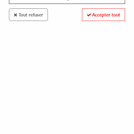
Tout refuser
Accepter tout
BALANCED RECORDS
RICHIE PHOE
baby i love you so
12,00 €