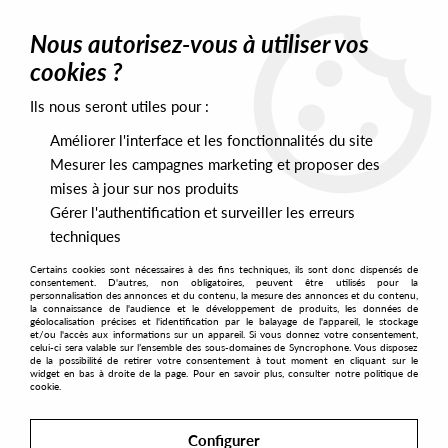
0
Nous autorisez-vous à utiliser vos
cookies ?
Ils nous seront utiles pour :
Home
>
Labels
>
Balanced Records
Améliorer l'interface et les fonctionnalités du site
Balanced Records
Mesurer les campagnes marketing et proposer des
mises à jour sur nos produits
Gérer l'authentification et surveiller les erreurs
SORT & FILTER
techniques
Certains cookies sont nécessaires à des fins techniques, ils sont donc dispensés de
PRESALES EXCLUSIVES
consentement. D'autres, non obligatoires, peuvent être utilisés pour la
personnalisation des annonces et du contenu, la mesure des annonces et du contenu,
la connaissance de l'audience et le développement de produits, les données de
géolocalisation précises et l'identification par le balayage de l'appareil, le stockage
1
et/ou l'accès aux informations sur un appareil. Si vous donnez votre consentement,
celui-ci sera valable sur l’ensemble des sous-domaines de Syncrophone. Vous disposez
de la possibilité de retirer votre consentement à tout moment en cliquant sur le
widget en bas à droite de la page. Pour en savoir plus, consulter notre politique de
cookie.
Configurer