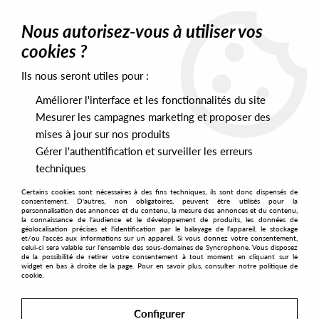
0
Nous autorisez-vous à utiliser vos
cookies ?
Ils nous seront utiles pour :
Home
>
Labels
>
Jazzego Portugal
Améliorer l'interface et les fonctionnalités du site
Jazzego Portugal
Mesurer les campagnes marketing et proposer des
mises à jour sur nos produits
Gérer l'authentification et surveiller les erreurs
SORT & FILTER
techniques
Certains cookies sont nécessaires à des fins techniques, ils sont donc dispensés de
PRESALES EXCLUSIVES
consentement. D'autres, non obligatoires, peuvent être utilisés pour la
personnalisation des annonces et du contenu, la mesure des annonces et du contenu,
la connaissance de l'audience et le développement de produits, les données de
géolocalisation précises et l'identification par le balayage de l'appareil, le stockage
1
et/ou l'accès aux informations sur un appareil. Si vous donnez votre consentement,
celui-ci sera valable sur l’ensemble des sous-domaines de Syncrophone. Vous disposez
de la possibilité de retirer votre consentement à tout moment en cliquant sur le
widget en bas à droite de la page. Pour en savoir plus, consulter notre politique de
cookie.
Configurer