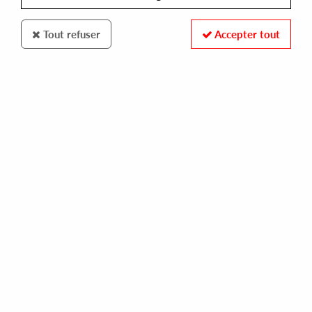
Tout refuser
Accepter tout
JAZZEGO PORTUGAL
AZAR AZAR
azar ep
16,00 €