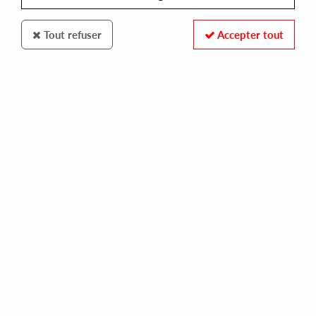
Tout refuser
Accepter tout
SOUND OF SPEED
SATOSHI/MAKOTO/BENEDEK/KUNIYUKI
the mix out session
17,00 €