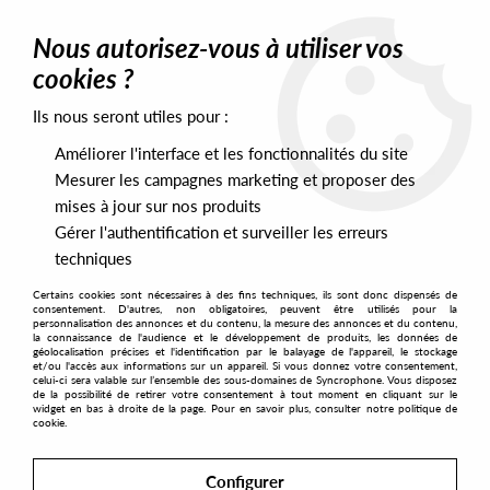
0
Nous autorisez-vous à utiliser vos
cookies ?
Ils nous seront utiles pour :
Home
>
Labels
>
Sound Of Speed
Améliorer l'interface et les fonctionnalités du site
Sound Of Speed
Mesurer les campagnes marketing et proposer des
mises à jour sur nos produits
Gérer l'authentification et surveiller les erreurs
SORT & FILTER
techniques
Certains cookies sont nécessaires à des fins techniques, ils sont donc dispensés de
PRESALES EXCLUSIVES
consentement. D'autres, non obligatoires, peuvent être utilisés pour la
personnalisation des annonces et du contenu, la mesure des annonces et du contenu,
la connaissance de l'audience et le développement de produits, les données de
géolocalisation précises et l'identification par le balayage de l'appareil, le stockage
1
et/ou l'accès aux informations sur un appareil. Si vous donnez votre consentement,
celui-ci sera valable sur l’ensemble des sous-domaines de Syncrophone. Vous disposez
de la possibilité de retirer votre consentement à tout moment en cliquant sur le
widget en bas à droite de la page. Pour en savoir plus, consulter notre politique de
cookie.
Configurer