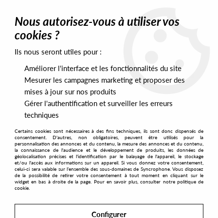
0
Nous autorisez-vous à utiliser vos
cookies ?
Ils nous seront utiles pour :
Home
>
Labels
>
Sudd Wax
Améliorer l'interface et les fonctionnalités du site
Sudd Wax
Mesurer les campagnes marketing et proposer des
mises à jour sur nos produits
Gérer l'authentification et surveiller les erreurs
SORT & FILTER
techniques
Certains cookies sont nécessaires à des fins techniques, ils sont donc dispensés de
PRESALES EXCLUSIVES
consentement. D'autres, non obligatoires, peuvent être utilisés pour la
personnalisation des annonces et du contenu, la mesure des annonces et du contenu,
la connaissance de l'audience et le développement de produits, les données de
géolocalisation précises et l'identification par le balayage de l'appareil, le stockage
2
et/ou l'accès aux informations sur un appareil. Si vous donnez votre consentement,
celui-ci sera valable sur l’ensemble des sous-domaines de Syncrophone. Vous disposez
de la possibilité de retirer votre consentement à tout moment en cliquant sur le
widget en bas à droite de la page. Pour en savoir plus, consulter notre politique de
cookie.
Configurer