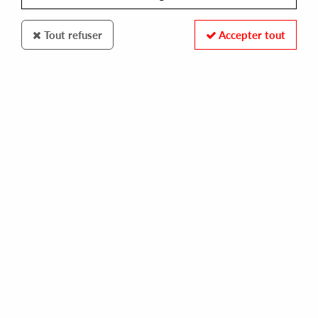
Tout refuser
Accepter tout
SUDD WAX
SERURBANO
late night visions
20,00 €