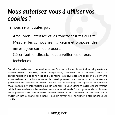
0
Nous autorisez-vous à utiliser vos
cookies ?
Ils nous seront utiles pour :
Home
>
Labels
>
Bon Vivant
Améliorer l'interface et les fonctionnalités du site
Bon Vivant
Mesurer les campagnes marketing et proposer des
mises à jour sur nos produits
Gérer l'authentification et surveiller les erreurs
SORT & FILTER
techniques
Certains cookies sont nécessaires à des fins techniques, ils sont donc dispensés de
PRESALES EXCLUSIVES
consentement. D'autres, non obligatoires, peuvent être utilisés pour la
personnalisation des annonces et du contenu, la mesure des annonces et du contenu,
la connaissance de l'audience et le développement de produits, les données de
géolocalisation précises et l'identification par le balayage de l'appareil, le stockage
1
et/ou l'accès aux informations sur un appareil. Si vous donnez votre consentement,
celui-ci sera valable sur l’ensemble des sous-domaines de Syncrophone. Vous disposez
de la possibilité de retirer votre consentement à tout moment en cliquant sur le
widget en bas à droite de la page. Pour en savoir plus, consulter notre politique de
cookie.
Configurer