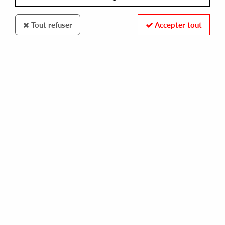
Tout refuser
Accepter tout
MINERAL CUTS
GRAIN/LOGUE
mineral 08
17,00 €