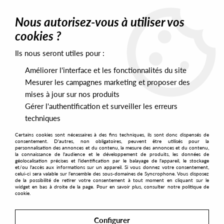
0
Nous autorisez-vous à utiliser vos
cookies ?
Ils nous seront utiles pour :
Home
>
Labels
>
Mineral Cuts
Améliorer l'interface et les fonctionnalités du site
Mineral Cuts
Mesurer les campagnes marketing et proposer des
mises à jour sur nos produits
Gérer l'authentification et surveiller les erreurs
SORT & FILTER
techniques
Certains cookies sont nécessaires à des fins techniques, ils sont donc dispensés de
PRESALES EXCLUSIVES
consentement. D'autres, non obligatoires, peuvent être utilisés pour la
personnalisation des annonces et du contenu, la mesure des annonces et du contenu,
la connaissance de l'audience et le développement de produits, les données de
géolocalisation précises et l'identification par le balayage de l'appareil, le stockage
5
et/ou l'accès aux informations sur un appareil. Si vous donnez votre consentement,
celui-ci sera valable sur l’ensemble des sous-domaines de Syncrophone. Vous disposez
de la possibilité de retirer votre consentement à tout moment en cliquant sur le
widget en bas à droite de la page. Pour en savoir plus, consulter notre politique de
cookie.
Configurer