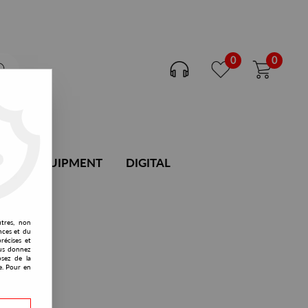
0
0
DJ EQUIPMENT
DIGITAL
utres, non
nces et du
récises et
vous donnez
osez de la
e. Pour en