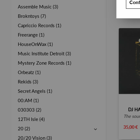
Conf
Assemble Music (3)
Brokntoys (7)
Capriccio Records (1)
Freerange (1)
HouseOnWax (1)
Music Institute Detroit (3)
Mystery Zone Records (1)
Orbeatz (1)
Rekids (3)
Secret Angels (1)
00:AM (1)
DJ H
030303 (2)
the sound o
12TH Isle (4)
35,00 €
20 (2)
20/20 Vision (3)