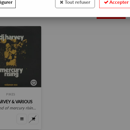
igurer
Tout refuser
Accepter 
1
PIKES
ARVEY & VARIOUS
f mercury rising: volumen tres