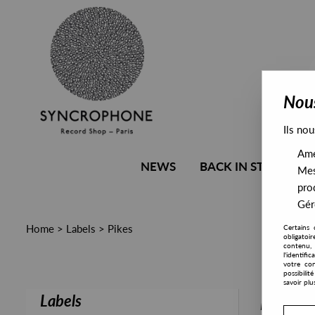
Nous
Ils nou
Amél
NEWS
BACK IN STOCK
Mes
pro
Gére
Home
>
Labels
>
Pikes
Certains 
obligatoi
contenu, 
l'identifi
votre con
possibili
savoir plu
Labels
PRESALE