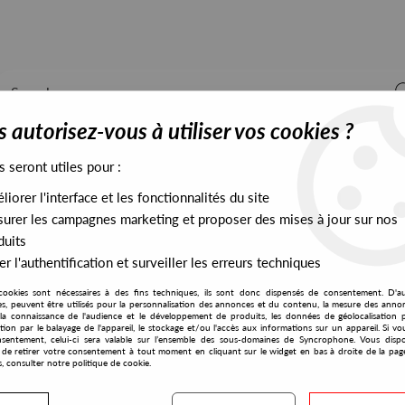
 autorisez-vous à utiliser vos cookies ?
s seront utiles pour :
iorer l'interface et les fonctionnalités du site
ALL STOCK
EXCLUSIVES
PRESALES EXCLUSIVES
urer les campagnes marketing et proposer des mises à jour sur nos
duits
r l'authentification et surveiller les erreurs techniques
cookies sont nécessaires à des fins techniques, ils sont donc dispensés de consentement. D'a
res, peuvent être utilisés pour la personnalisation des annonces et du contenu, la mesure des anno
la connaissance de l'audience et le développement de produits, les données de géolocalisation p
Pikes
cation par le balayage de l'appareil, le stockage et/ou l'accès aux informations sur un appareil. Si 
sentement, celui-ci sera valable sur l’ensemble des sous-domaines de Syncrophone. Vous disp
té de retirer votre consentement à tout moment en cliquant sur le widget en bas à droite de la pag
s, consulter notre politique de cookie.
S EXCLUSIVES