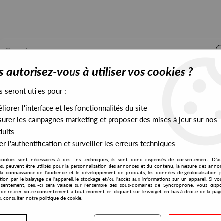
 autorisez-vous à utiliser vos cookies ?
s seront utiles pour :
iorer l'interface et les fonctionnalités du site
ALL STOCK
EXCLUSIVES
PRESALES EXCLUSIVES
urer les campagnes marketing et proposer des mises à jour sur nos
duits
r l'authentification et surveiller les erreurs techniques
cookies sont nécessaires à des fins techniques, ils sont donc dispensés de consentement. D'a
res, peuvent être utilisés pour la personnalisation des annonces et du contenu, la mesure des anno
la connaissance de l'audience et le développement de produits, les données de géolocalisation p
GU Classics
cation par le balayage de l'appareil, le stockage et/ou l'accès aux informations sur un appareil. Si 
sentement, celui-ci sera valable sur l’ensemble des sous-domaines de Syncrophone. Vous disp
té de retirer votre consentement à tout moment en cliquant sur le widget en bas à droite de la pag
s, consulter notre politique de cookie.
S EXCLUSIVES