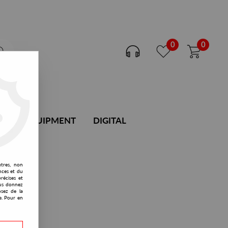
0
0
DJ EQUIPMENT
DIGITAL
utres, non
nces et du
récises et
vous donnez
osez de la
e. Pour en