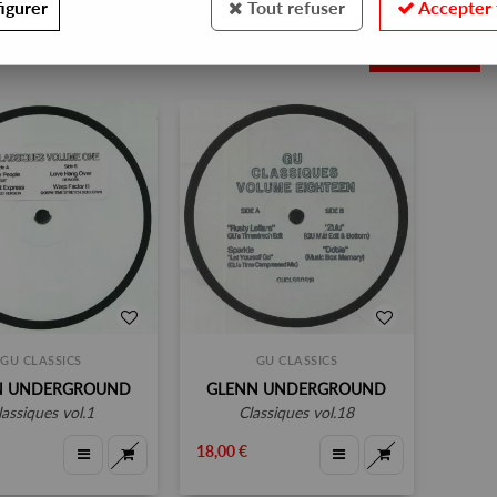
igurer
Tout refuser
Accepter 
2
GU CLASSICS
GU CLASSICS
N UNDERGROUND
GLENN UNDERGROUND
classiques vol.1
classiques vol.18
18,00 €