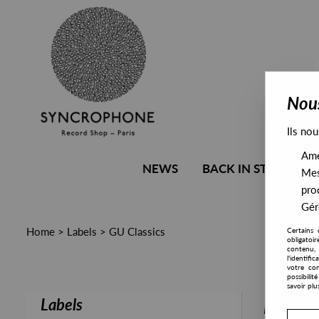
Nous
Ils nou
Amél
NEWS
BACK IN STOCK
Mes
pro
Gére
Home
>
Labels
>
GU Classics
Certains 
obligatoi
contenu, 
l'identifi
votre con
possibili
savoir plu
Labels
PRESALE