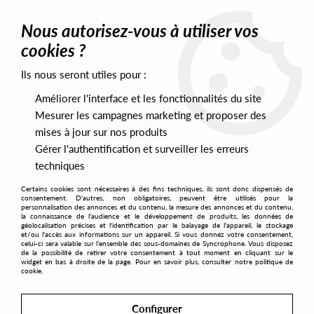
0
Nous autorisez-vous à utiliser vos
cookies ?
Ils nous seront utiles pour :
Home
>
Labels
>
Sondela Recordings
Améliorer l'interface et les fonctionnalités du site
Sondela Recordings
Mesurer les campagnes marketing et proposer des
mises à jour sur nos produits
Gérer l'authentification et surveiller les erreurs
SORT & FILTER
techniques
Certains cookies sont nécessaires à des fins techniques, ils sont donc dispensés de
PRESALES EXCLUSIVES
consentement. D'autres, non obligatoires, peuvent être utilisés pour la
personnalisation des annonces et du contenu, la mesure des annonces et du contenu,
la connaissance de l'audience et le développement de produits, les données de
géolocalisation précises et l'identification par le balayage de l'appareil, le stockage
1
et/ou l'accès aux informations sur un appareil. Si vous donnez votre consentement,
celui-ci sera valable sur l’ensemble des sous-domaines de Syncrophone. Vous disposez
de la possibilité de retirer votre consentement à tout moment en cliquant sur le
widget en bas à droite de la page. Pour en savoir plus, consulter notre politique de
cookie.
Configurer