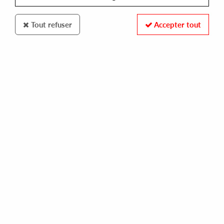
Tout refuser
Accepter tout
SONDELA RECORDINGS
VARIOUS ARTISTS
sondela selects
14,00 €