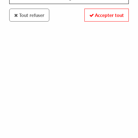
Tout refuser
Accepter tout
BOY RECORDS
TIME MODEM
transforming tune
25,00 €