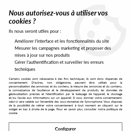
0
Nous autorisez-vous à utiliser vos
cookies ?
Ils nous seront utiles pour :
Home
>
Labels
>
BOY Records
Améliorer l'interface et les fonctionnalités du site
BOY Records
Mesurer les campagnes marketing et proposer des
mises à jour sur nos produits
Gérer l'authentification et surveiller les erreurs
SORT & FILTER
techniques
Certains cookies sont nécessaires à des fins techniques, ils sont donc dispensés de
PRESALES EXCLUSIVES
consentement. D'autres, non obligatoires, peuvent être utilisés pour la
personnalisation des annonces et du contenu, la mesure des annonces et du contenu,
la connaissance de l'audience et le développement de produits, les données de
géolocalisation précises et l'identification par le balayage de l'appareil, le stockage
2
et/ou l'accès aux informations sur un appareil. Si vous donnez votre consentement,
celui-ci sera valable sur l’ensemble des sous-domaines de Syncrophone. Vous disposez
de la possibilité de retirer votre consentement à tout moment en cliquant sur le
widget en bas à droite de la page. Pour en savoir plus, consulter notre politique de
cookie.
Configurer