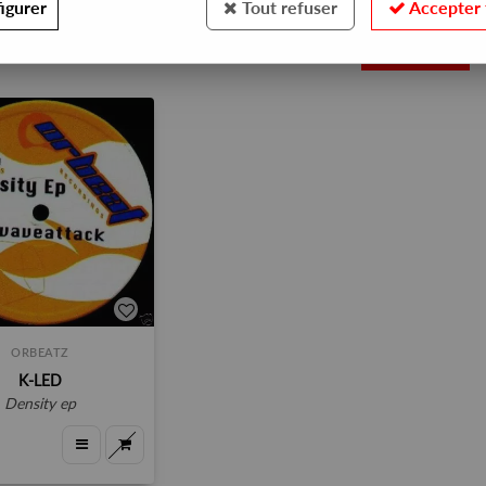
igurer
Tout refuser
Accepter 
1
ORBEATZ
K-LED
density ep