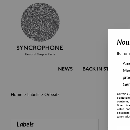
Nous
Ils nou
Amél
NEWS
BACK IN STOCK
Mes
pro
Gére
Home
>
Labels
>
Orbeatz
Certains 
obligatoi
contenu, 
l'identifi
votre con
possibili
savoir plu
Labels
PRESALE