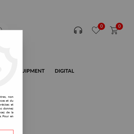
0
0
DJ EQUIPMENT
DIGITAL
utres, non
nces et du
récises et
vous donnez
osez de la
e. Pour en