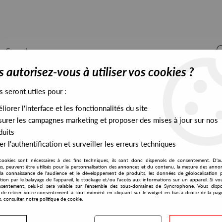
 autorisez-vous à utiliser vos cookies ?
s seront utiles pour :
iorer l'interface et les fonctionnalités du site
ALL STOCK
EXCLUSIVES
PRESALES EXCLUSIVES
urer les campagnes marketing et proposer des mises à jour sur nos
duits
r l'authentification et surveiller les erreurs techniques
cookies sont nécessaires à des fins techniques, ils sont donc dispensés de consentement. D'a
res, peuvent être utilisés pour la personnalisation des annonces et du contenu, la mesure des anno
la connaissance de l'audience et le développement de produits, les données de géolocalisation p
Orbeatz
cation par le balayage de l'appareil, le stockage et/ou l'accès aux informations sur un appareil. Si 
sentement, celui-ci sera valable sur l’ensemble des sous-domaines de Syncrophone. Vous disp
té de retirer votre consentement à tout moment en cliquant sur le widget en bas à droite de la pag
s, consulter notre politique de cookie.
S EXCLUSIVES