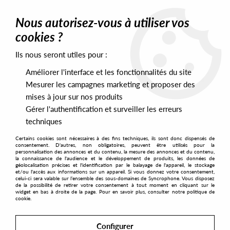
0
Nous autorisez-vous à utiliser vos
cookies ?
Ils nous seront utiles pour :
Home
>
Labels
>
Bambe
Améliorer l'interface et les fonctionnalités du site
Bambe
Mesurer les campagnes marketing et proposer des
mises à jour sur nos produits
Gérer l'authentification et surveiller les erreurs
SORT & FILTER
techniques
Certains cookies sont nécessaires à des fins techniques, ils sont donc dispensés de
PRESALES EXCLUSIVES
consentement. D'autres, non obligatoires, peuvent être utilisés pour la
personnalisation des annonces et du contenu, la mesure des annonces et du contenu,
la connaissance de l'audience et le développement de produits, les données de
géolocalisation précises et l'identification par le balayage de l'appareil, le stockage
1
et/ou l'accès aux informations sur un appareil. Si vous donnez votre consentement,
celui-ci sera valable sur l’ensemble des sous-domaines de Syncrophone. Vous disposez
de la possibilité de retirer votre consentement à tout moment en cliquant sur le
widget en bas à droite de la page. Pour en savoir plus, consulter notre politique de
cookie.
Configurer