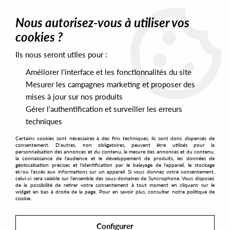
0
Nous autorisez-vous à utiliser vos
cookies ?
Ils nous seront utiles pour :
Home
>
Labels
>
Strictly Rhythm
Améliorer l'interface et les fonctionnalités du site
Strictly Rhythm
Mesurer les campagnes marketing et proposer des
mises à jour sur nos produits
Gérer l'authentification et surveiller les erreurs
SORT & FILTER
techniques
Certains cookies sont nécessaires à des fins techniques, ils sont donc dispensés de
PRESALES EXCLUSIVES
consentement. D'autres, non obligatoires, peuvent être utilisés pour la
personnalisation des annonces et du contenu, la mesure des annonces et du contenu,
la connaissance de l'audience et le développement de produits, les données de
géolocalisation précises et l'identification par le balayage de l'appareil, le stockage
3
et/ou l'accès aux informations sur un appareil. Si vous donnez votre consentement,
celui-ci sera valable sur l’ensemble des sous-domaines de Syncrophone. Vous disposez
de la possibilité de retirer votre consentement à tout moment en cliquant sur le
widget en bas à droite de la page. Pour en savoir plus, consulter notre politique de
cookie.
Configurer