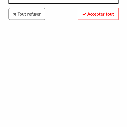
Tout refuser
Accepter tout
STRICTLY RHYTHM
PHUTURE
rise from your grave
25,00 €