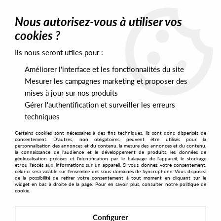
0
Nous autorisez-vous à utiliser vos
cookies ?
Ils nous seront utiles pour :
Home
>
Labels
>
Because
Améliorer l'interface et les fonctionnalités du site
Because
Mesurer les campagnes marketing et proposer des
mises à jour sur nos produits
Gérer l'authentification et surveiller les erreurs
SORT & FILTER
techniques
Certains cookies sont nécessaires à des fins techniques, ils sont donc dispensés de
PRESALES EXCLUSIVES
consentement. D'autres, non obligatoires, peuvent être utilisés pour la
personnalisation des annonces et du contenu, la mesure des annonces et du contenu,
la connaissance de l'audience et le développement de produits, les données de
géolocalisation précises et l'identification par le balayage de l'appareil, le stockage
1
et/ou l'accès aux informations sur un appareil. Si vous donnez votre consentement,
celui-ci sera valable sur l’ensemble des sous-domaines de Syncrophone. Vous disposez
de la possibilité de retirer votre consentement à tout moment en cliquant sur le
widget en bas à droite de la page. Pour en savoir plus, consulter notre politique de
cookie.
Configurer