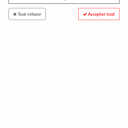
Tout refuser
Accepter tout
BECAUSE
STARDUST
music sounds better with you (reissue)
30,00 €