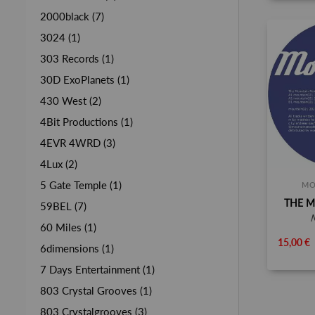
2000black (7)
3024 (1)
303 Records (1)
30D ExoPlanets (1)
430 West (2)
4Bit Productions (1)
4EVR 4WRD (3)
4Lux (2)
5 Gate Temple (1)
MO
THE M
59BEL (7)
60 Miles (1)
15,00 €
6dimensions (1)
7 Days Entertainment (1)
803 Crystal Grooves (1)
803 Crystalgrooves (3)