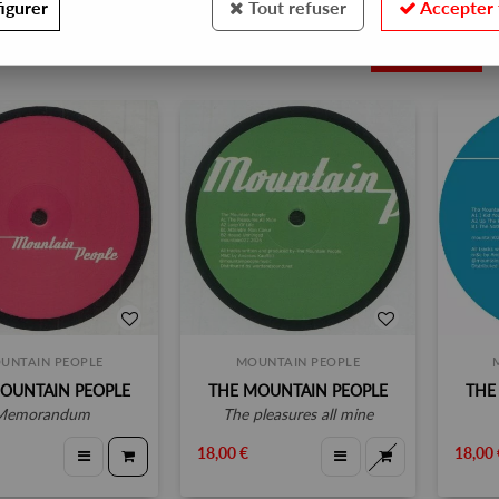
igurer
Tout refuser
Accepter 
7
UNTAIN PEOPLE
MOUNTAIN PEOPLE
OUNTAIN PEOPLE
THE MOUNTAIN PEOPLE
THE
memorandum
the pleasures all mine
18,00 €
18,00 