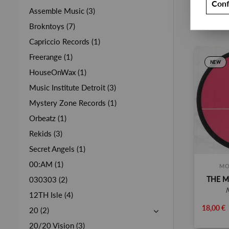
Conf
Assemble Music (3)
Brokntoys (7)
Capriccio Records (1)
Freerange (1)
NEW
HouseOnWax (1)
Music Institute Detroit (3)
Mystery Zone Records (1)
Orbeatz (1)
Rekids (3)
Secret Angels (1)
00:AM (1)
MO
THE M
030303 (2)
12TH Isle (4)
18,00 €
20 (2)
20/20 Vision (3)