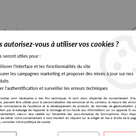
 autorisez-vous à utiliser vos cookies ?
s seront utiles pour :
iorer l'interface et les fonctionnalités du site
ALL STOCK
EXCLUSIVES
PRESALES EXCLUSIVES
urer les campagnes marketing et proposer des mises à jour sur nos
duits
r l'authentification et surveiller les erreurs techniques
cookies sont nécessaires à des fins techniques, ils sont donc dispensés de consentement. D'a
res, peuvent être utilisés pour la personnalisation des annonces et du contenu, la mesure des anno
la connaissance de l'audience et le développement de produits, les données de géolocalisation p
Mountain People
cation par le balayage de l'appareil, le stockage et/ou l'accès aux informations sur un appareil. Si 
sentement, celui-ci sera valable sur l’ensemble des sous-domaines de Syncrophone. Vous disp
té de retirer votre consentement à tout moment en cliquant sur le widget en bas à droite de la pag
s, consulter notre politique de cookie.
S EXCLUSIVES