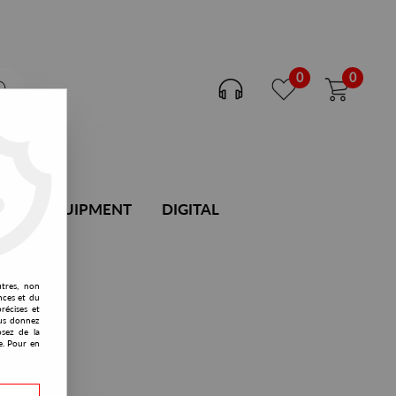
0
0
DJ EQUIPMENT
DIGITAL
utres, non
nces et du
récises et
vous donnez
osez de la
e. Pour en