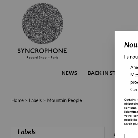
Nous
Ils nou
Amél
NEWS
BACK IN STOCK
Mes
pro
Gére
Home
>
Labels
>
Mountain People
Certains 
obligatoi
contenu, 
l'identifi
votre con
possibili
savoir plu
Labels
PRESALE