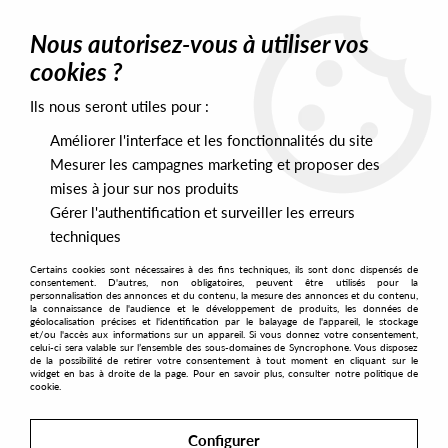
0
Nous autorisez-vous à utiliser vos
cookies ?
Ils nous seront utiles pour :
Home
>
Labels
>
Test Of Time
Améliorer l'interface et les fonctionnalités du site
Test Of Time
Mesurer les campagnes marketing et proposer des
mises à jour sur nos produits
Gérer l'authentification et surveiller les erreurs
SORT & FILTER
techniques
Certains cookies sont nécessaires à des fins techniques, ils sont donc dispensés de
PRESALES EXCLUSIVES
consentement. D'autres, non obligatoires, peuvent être utilisés pour la
personnalisation des annonces et du contenu, la mesure des annonces et du contenu,
la connaissance de l'audience et le développement de produits, les données de
géolocalisation précises et l'identification par le balayage de l'appareil, le stockage
1
et/ou l'accès aux informations sur un appareil. Si vous donnez votre consentement,
celui-ci sera valable sur l’ensemble des sous-domaines de Syncrophone. Vous disposez
de la possibilité de retirer votre consentement à tout moment en cliquant sur le
widget en bas à droite de la page. Pour en savoir plus, consulter notre politique de
cookie.
Configurer