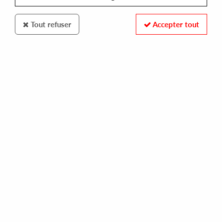
Tout refuser
Accepter tout
TEST OF TIME
VARIOUS ARTISTS
psy fi sounds vol 3
16,00 €