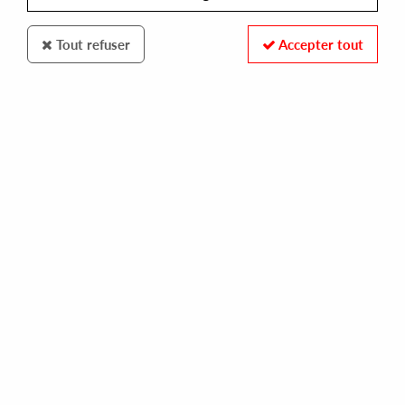
Tout refuser
Accepter tout
100% SECURE PAYMENT
Paiement sécurisé par carte bancaire et PayPal
FAST DELIVERY
Expédition 24/48h : Chronopost