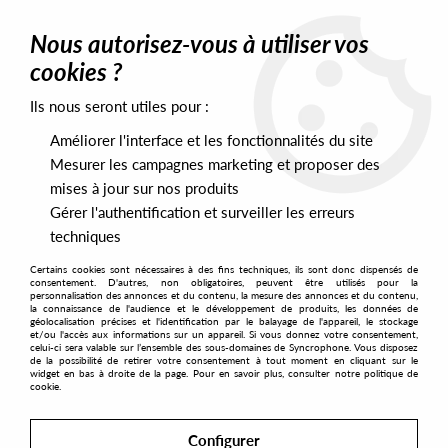
0
Nous autorisez-vous à utiliser vos
cookies ?
Ils nous seront utiles pour :
Home
>
Labels
>
Light In The Attic (copie)
Améliorer l'interface et les fonctionnalités du site
Light In The Attic (copie)
Mesurer les campagnes marketing et proposer des
mises à jour sur nos produits
Gérer l'authentification et surveiller les erreurs
SORT & FILTER
techniques
Certains cookies sont nécessaires à des fins techniques, ils sont donc dispensés de
PRESALES EXCLUSIVES
consentement. D'autres, non obligatoires, peuvent être utilisés pour la
personnalisation des annonces et du contenu, la mesure des annonces et du contenu,
la connaissance de l'audience et le développement de produits, les données de
géolocalisation précises et l'identification par le balayage de l'appareil, le stockage
No match found
et/ou l'accès aux informations sur un appareil. Si vous donnez votre consentement,
celui-ci sera valable sur l’ensemble des sous-domaines de Syncrophone. Vous disposez
de la possibilité de retirer votre consentement à tout moment en cliquant sur le
widget en bas à droite de la page. Pour en savoir plus, consulter notre politique de
cookie.
Configurer