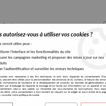
 autorisez-vous à utiliser vos cookies ?
s seront utiles pour :
iorer l'interface et les fonctionnalités du site
ALL STOCK
EXCLUSIVES
PRESALES EXCLUSIVES
urer les campagnes marketing et proposer des mises à jour sur nos
duits
r l'authentification et surveiller les erreurs techniques
cookies sont nécessaires à des fins techniques, ils sont donc dispensés de consentement. D'a
res, peuvent être utilisés pour la personnalisation des annonces et du contenu, la mesure des anno
la connaissance de l'audience et le développement de produits, les données de géolocalisation p
4 Mars
cation par le balayage de l'appareil, le stockage et/ou l'accès aux informations sur un appareil. Si 
sentement, celui-ci sera valable sur l’ensemble des sous-domaines de Syncrophone. Vous disp
té de retirer votre consentement à tout moment en cliquant sur le widget en bas à droite de la pag
s, consulter notre politique de cookie.
S EXCLUSIVES