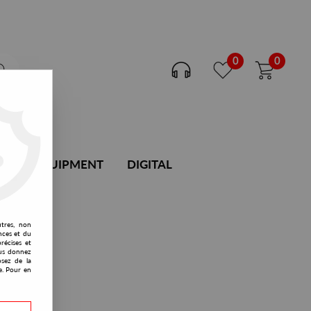
0
0
DJ EQUIPMENT
DIGITAL
utres, non
nces et du
récises et
vous donnez
osez de la
e. Pour en