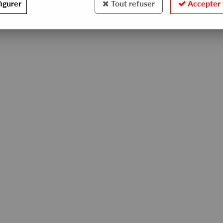
igurer
Tout refuser
Accepter 
No match found