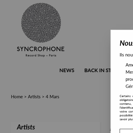
Nous
Ils nou
Amél
NEWS
BACK IN STOCK
Mes
pro
Gére
Home
>
Artists
>
4 Mars
Certains 
obligatoi
contenu, 
l'identifi
votre con
possibili
savoir plu
Artists
PRESALE