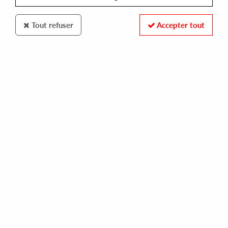
Tout refuser
Accepter tout
100% SECURE PAYMENT
Paiement sécurisé par carte bancaire et PayPal
FAST DELIVERY
Expédition 24/48h : Chronopost