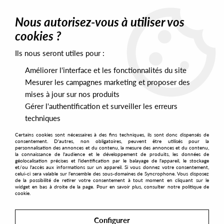
0
Nous autorisez-vous à utiliser vos
cookies ?
Ils nous seront utiles pour :
Home
>
Artists
>
ADMN
Améliorer l'interface et les fonctionnalités du site
ADMN
Mesurer les campagnes marketing et proposer des
mises à jour sur nos produits
Gérer l'authentification et surveiller les erreurs
SORT & FILTER
techniques
Certains cookies sont nécessaires à des fins techniques, ils sont donc dispensés de
PRESALES EXCLUSIVES
consentement. D'autres, non obligatoires, peuvent être utilisés pour la
personnalisation des annonces et du contenu, la mesure des annonces et du contenu,
la connaissance de l'audience et le développement de produits, les données de
géolocalisation précises et l'identification par le balayage de l'appareil, le stockage
No match found
et/ou l'accès aux informations sur un appareil. Si vous donnez votre consentement,
celui-ci sera valable sur l’ensemble des sous-domaines de Syncrophone. Vous disposez
de la possibilité de retirer votre consentement à tout moment en cliquant sur le
widget en bas à droite de la page. Pour en savoir plus, consulter notre politique de
cookie.
Configurer