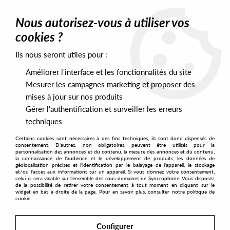
0
Nous autorisez-vous à utiliser vos
cookies ?
Ils nous seront utiles pour :
Home
>
Artists
>
Andy Vaz (copie)
Améliorer l'interface et les fonctionnalités du site
Andy Vaz (copie)
Mesurer les campagnes marketing et proposer des
mises à jour sur nos produits
Gérer l'authentification et surveiller les erreurs
SORT & FILTER
techniques
Certains cookies sont nécessaires à des fins techniques, ils sont donc dispensés de
PRESALES EXCLUSIVES
consentement. D'autres, non obligatoires, peuvent être utilisés pour la
personnalisation des annonces et du contenu, la mesure des annonces et du contenu,
la connaissance de l'audience et le développement de produits, les données de
géolocalisation précises et l'identification par le balayage de l'appareil, le stockage
No match found
et/ou l'accès aux informations sur un appareil. Si vous donnez votre consentement,
celui-ci sera valable sur l’ensemble des sous-domaines de Syncrophone. Vous disposez
de la possibilité de retirer votre consentement à tout moment en cliquant sur le
widget en bas à droite de la page. Pour en savoir plus, consulter notre politique de
cookie.
Configurer