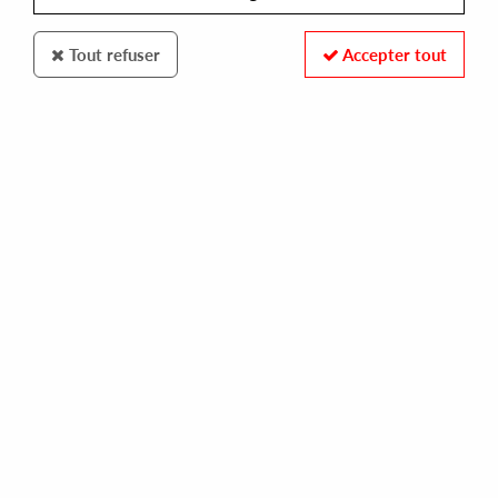
Tout refuser
Accepter tout
100% SECURE PAYMENT
Paiement sécurisé par carte bancaire et PayPal
FAST DELIVERY
Expédition 24/48h : Chronopost