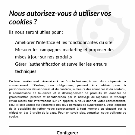
0
Nous autorisez-vous à utiliser vos
cookies ?
Ils nous seront utiles pour :
Home
>
Artists
>
Donnell Pitman
Améliorer l'interface et les fonctionnalités du site
Donnell Pitman
Mesurer les campagnes marketing et proposer des
mises à jour sur nos produits
Gérer l'authentification et surveiller les erreurs
SORT & FILTER
techniques
Certains cookies sont nécessaires à des fins techniques, ils sont donc dispensés de
PRESALES EXCLUSIVES
consentement. D'autres, non obligatoires, peuvent être utilisés pour la
personnalisation des annonces et du contenu, la mesure des annonces et du contenu,
la connaissance de l'audience et le développement de produits, les données de
géolocalisation précises et l'identification par le balayage de l'appareil, le stockage
No match found
et/ou l'accès aux informations sur un appareil. Si vous donnez votre consentement,
celui-ci sera valable sur l’ensemble des sous-domaines de Syncrophone. Vous disposez
de la possibilité de retirer votre consentement à tout moment en cliquant sur le
widget en bas à droite de la page. Pour en savoir plus, consulter notre politique de
cookie.
Configurer