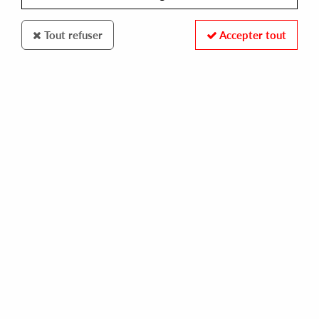
Tout refuser
Accepter tout
100% SECURE PAYMENT
Paiement sécurisé par carte bancaire et PayPal
FAST DELIVERY
Expédition 24/48h : Chronopost