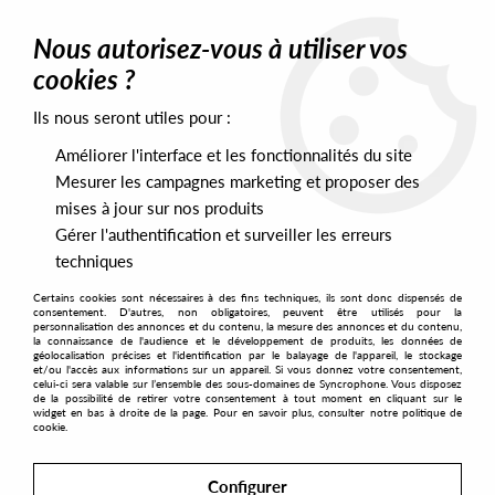
0
Nous autorisez-vous à utiliser vos
cookies ?
Ils nous seront utiles pour :
Home
>
Artists
>
Frequency (copie)
Améliorer l'interface et les fonctionnalités du site
Frequency (copie)
Mesurer les campagnes marketing et proposer des
mises à jour sur nos produits
Gérer l'authentification et surveiller les erreurs
SORT & FILTER
techniques
Certains cookies sont nécessaires à des fins techniques, ils sont donc dispensés de
PRESALES EXCLUSIVES
consentement. D'autres, non obligatoires, peuvent être utilisés pour la
personnalisation des annonces et du contenu, la mesure des annonces et du contenu,
la connaissance de l'audience et le développement de produits, les données de
géolocalisation précises et l'identification par le balayage de l'appareil, le stockage
No match found
et/ou l'accès aux informations sur un appareil. Si vous donnez votre consentement,
celui-ci sera valable sur l’ensemble des sous-domaines de Syncrophone. Vous disposez
de la possibilité de retirer votre consentement à tout moment en cliquant sur le
widget en bas à droite de la page. Pour en savoir plus, consulter notre politique de
cookie.
Configurer