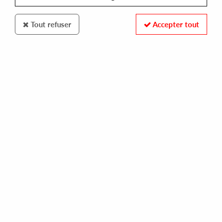
Tout refuser
Accepter tout
100% SECURE PAYMENT
Paiement sécurisé par carte bancaire et PayPal
FAST DELIVERY
Expédition 24/48h : Chronopost