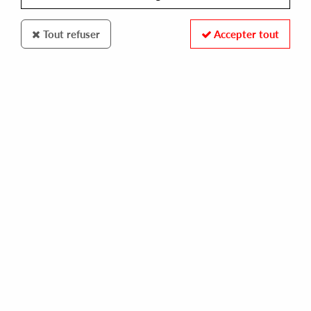
Tout refuser
Accepter tout
100% SECURE PAYMENT
Paiement sécurisé par carte bancaire et PayPal
FAST DELIVERY
Expédition 24/48h : Chronopost