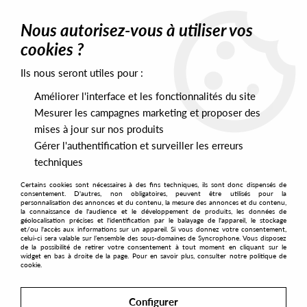
0
Nous autorisez-vous à utiliser vos
cookies ?
Ils nous seront utiles pour :
Home
>
Artists
>
Love Cryme (copie)
Améliorer l'interface et les fonctionnalités du site
Love Cryme (copie)
Mesurer les campagnes marketing et proposer des
mises à jour sur nos produits
Gérer l'authentification et surveiller les erreurs
SORT & FILTER
techniques
Certains cookies sont nécessaires à des fins techniques, ils sont donc dispensés de
PRESALES EXCLUSIVES
consentement. D'autres, non obligatoires, peuvent être utilisés pour la
personnalisation des annonces et du contenu, la mesure des annonces et du contenu,
la connaissance de l'audience et le développement de produits, les données de
géolocalisation précises et l'identification par le balayage de l'appareil, le stockage
No match found
et/ou l'accès aux informations sur un appareil. Si vous donnez votre consentement,
celui-ci sera valable sur l’ensemble des sous-domaines de Syncrophone. Vous disposez
de la possibilité de retirer votre consentement à tout moment en cliquant sur le
widget en bas à droite de la page. Pour en savoir plus, consulter notre politique de
cookie.
Configurer