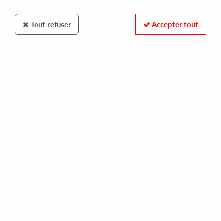
Tout refuser
Accepter tout
100% SECURE PAYMENT
Paiement sécurisé par carte bancaire et PayPal
FAST DELIVERY
Expédition 24/48h : Chronopost