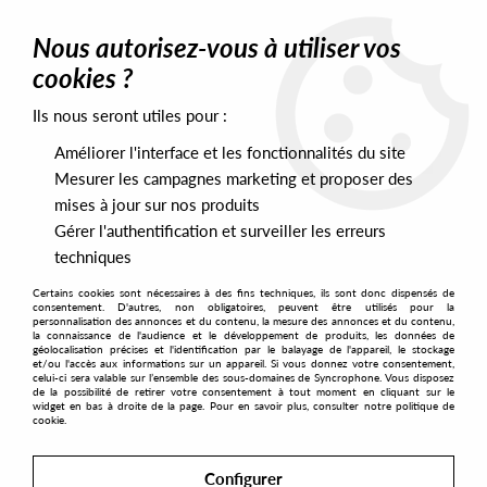
0
Nous autorisez-vous à utiliser vos
cookies ?
Ils nous seront utiles pour :
Home
>
Artists
>
Swylo
Améliorer l'interface et les fonctionnalités du site
Swylo
Mesurer les campagnes marketing et proposer des
mises à jour sur nos produits
Gérer l'authentification et surveiller les erreurs
SORT & FILTER
techniques
Certains cookies sont nécessaires à des fins techniques, ils sont donc dispensés de
PRESALES EXCLUSIVES
consentement. D'autres, non obligatoires, peuvent être utilisés pour la
personnalisation des annonces et du contenu, la mesure des annonces et du contenu,
la connaissance de l'audience et le développement de produits, les données de
géolocalisation précises et l'identification par le balayage de l'appareil, le stockage
No match found
et/ou l'accès aux informations sur un appareil. Si vous donnez votre consentement,
celui-ci sera valable sur l’ensemble des sous-domaines de Syncrophone. Vous disposez
de la possibilité de retirer votre consentement à tout moment en cliquant sur le
widget en bas à droite de la page. Pour en savoir plus, consulter notre politique de
cookie.
Configurer